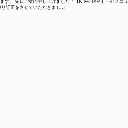
す。 先⽇ご案内申し上げました「【K-two 銀座】一部メ
り訂正をさせていただきま […]