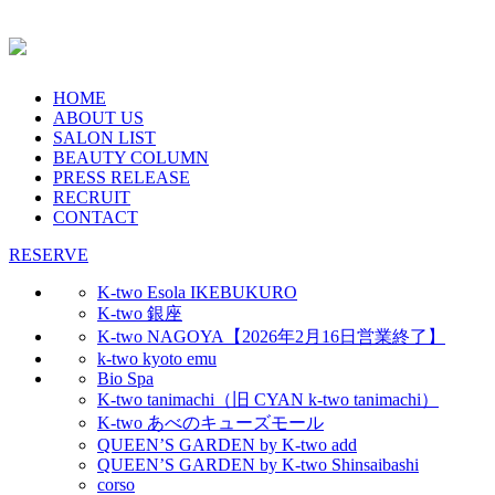
HOME
ABOUT US
SALON LIST
BEAUTY COLUMN
PRESS RELEASE
RECRUIT
CONTACT
RESERVE
K-two Esola IKEBUKURO
K-two 銀座
K-two NAGOYA【2026年2月16日営業終了】
k-two kyoto emu
Bio Spa
K-two tanimachi（旧 CYAN k-two tanimachi）
K-two あべのキューズモール
QUEEN’S GARDEN by K-two add
QUEEN’S GARDEN by K-two Shinsaibashi
corso