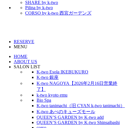
SHARE by k-two
Pilina by k-two
CORSO by k-two 西宮ガーデンズ
RESERVE
MENU
HOME
ABOUT US
SALON LIST
K-two Esola IKEBUKURO
K-two 銀座
K-two NAGOYA【2026年2月16日営業終
了】
k-two kyoto emu
Bio Spa
K-two tanimachi（旧 CYAN k-two tanimachi）
K-two あべのキューズモール
QUEEN’S GARDEN by K-two add
QUEEN’S GARDEN by K-two Shinsaibashi
corso