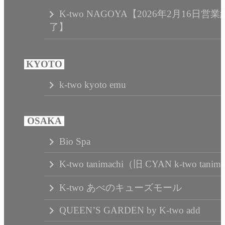
K-two NAGOYA【2026年2月16日営業
了】
k-two kyoto emu
Bio Spa
K-two tanimachi（旧 CYAN k-two tanim
K-two あべのキューズモール
QUEEN’S GARDEN by K-two add