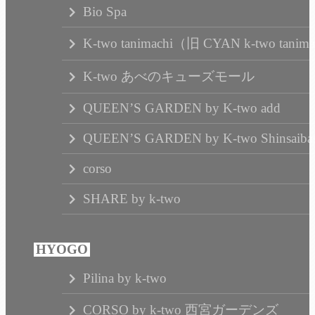
Bio Spa
K-two tanimachi（旧 CYAN k-two tanim
K-two あべのキューズモール
QUEEN’S GARDEN by K-two add
QUEEN’S GARDEN by K-two Shinsaibas
corso
SHARE by k-two
Pilina by k-two
CORSO by k-two 西宮ガーデンズ