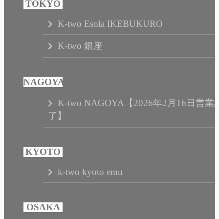
K-two Esola IKEBUKURO
K-two 銀座
K-two NAGOYA【2026年2月16日営業
了】
k-two kyoto emu