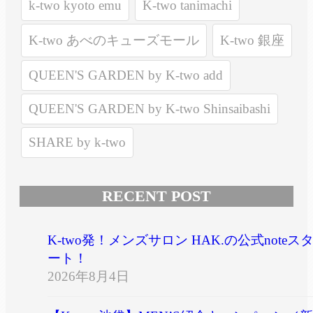
k-two kyoto emu
K-two tanimachi
K-two あべのキューズモール
K-two 銀座
QUEEN'S GARDEN by K-two add
QUEEN'S GARDEN by K-two Shinsaibashi
SHARE by k-two
RECENT POST
K-two発！メンズサロン HAK.の公式noteス
ート！
2026年8月4日