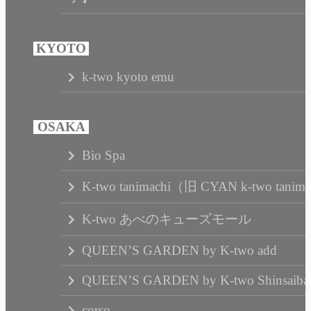
k-two kyoto emu
Bio Spa
K-two tanimachi（旧 CYAN k-two tanim
K-two あべのキューズモール
QUEEN’S GARDEN by K-two add
QUEEN’S GARDEN by K-two Shinsaibas
corso