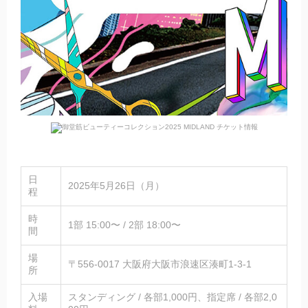
日
2025年5月26日（月）
程
時
1部 15:00〜 / 2部 18:00〜
間
場
〒556-0017 大阪府大阪市浪速区湊町1-3-1
所
入場
スタンディング / 各部1,000円、指定席 / 各部2,0