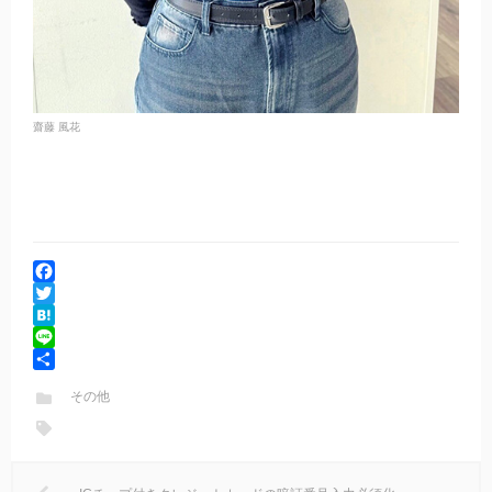
齋藤 風花
F
a
T
c
w
H
e
i
a
L
b
t
t
i
共
その他
o
t
e
n
有
o
e
n
e
k
r
a