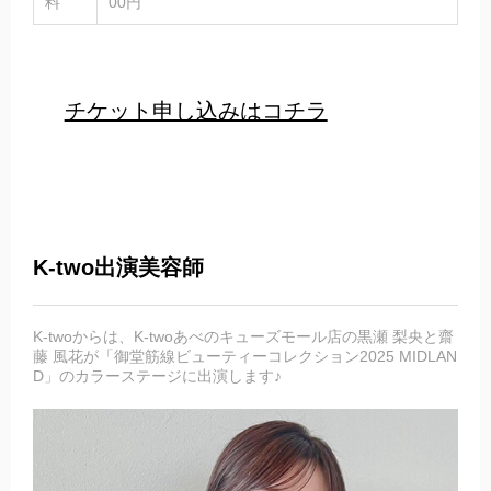
料
00円
チケット申し込みはコチラ
K-two出演美容師
K-twoからは、K-twoあべのキューズモール店の黒瀬 梨央と齋
藤 風花が「御堂筋線ビューティーコレクション2025 MIDLAN
D」のカラーステージに出演します♪