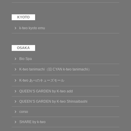
k-two kyoto emu
Bio Spa
K-two tanimachi（旧 CYAN k-two tanimachi）
K-two あべのキューズモール
QUEEN’S GARDEN by K-two add
QUEEN’S GARDEN by K-two Shinsaibashi
corso
SHARE by k-two