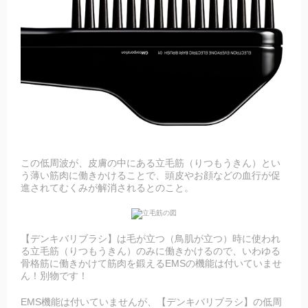
この低周波が、皮膚の中にある立毛筋（りつもうきん）とい
う薄い筋肉に働きかけることで、頭皮やお顔などの血行が促
進されてむくみが解消されるとのこと。
【デンキバリブラシ】は毛が立つ（鳥肌が立つ）時に使われ
る立毛筋（りつもうきん）のみに働きかけるので、いわゆる
骨格筋に働きかけて筋肉を鍛えるEMSの機能は付いていませ
ん！別物です！
EMS機能は付いていませんが、【デンキバリブラシ】の低周