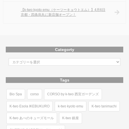
【k-two kyoto emu（ケーツーキョウトエム）】4月6日
京都・四条烏丸に新店舗オープン！
Categorty
Tags
Bio Spa
corso
CORSO by k-two 西宮ガーデンズ
K-two Esola IKEBUKURO
k-two kyoto emu
K-two tanimachi
K-two あべのキューズモール
K-two 銀座