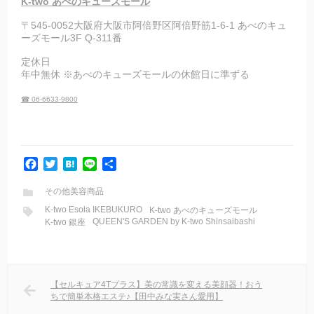
K-two あべのキューズモール
〒545-0052大阪府大阪市阿倍野区阿倍野筋1-6-1 あべのキュ
ーズモール3F Q-311番
定休日
年中無休 ※あべのキューズモールの休館日に準ずる
☎ 06-6633-9800
F
T
H
L
共
a
w
a
i
有
c
i
t
n
その他美容商品
e
t
e
e
K-two Esola IKEBUKURO
K-two あべのキューズモール
b
t
n
QUEEN'S GARDEN by K-two Shinsaibashi
K-two 銀座
o
e
a
o
r
k
【セルキュア4Tプラス】美の常識を変える美顔器！おう
ちで簡単本格エステ♪【田中みな実さん愛用】