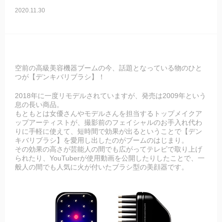
2020.11.30
空前の高級美容機器ブームの今、話題となっている物のひと
つが【デンキバリブラシ】！
2018年に一度リモデルされていますが、発売は2009年という
息の長い商品。
もともとは女優さんやモデルさんを担当するトップメイクア
ップアーティストが、撮影前のフェイシャルのお手入れ代わ
りに手軽に使えて、短時間で効果が出るということで【デン
キバリブラシ】を愛用し出したのがブームのはじまり。
その効果の高さが芸能人の間でも広がってテレビで取り上げ
られたり、YouTuberが使用動画を公開したりしたことで、一
般人の間でも人気に火が付いたブラシ型の美顔器です。