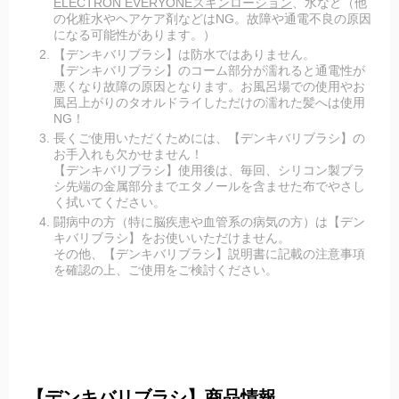
ELECTRON EVERYONEスキンローション
、水など（他
の化粧水やヘアケア剤などはNG。故障や通電不良の原因
になる可能性があります。）
【デンキバリブラシ】は防水ではありません。
【デンキバリブラシ】のコーム部分が濡れると通電性が
悪くなり故障の原因となります。お風呂場での使用やお
風呂上がりのタオルドライしただけの濡れた髪へは使用
NG！
長くご使用いただくためには、【デンキバリブラシ】の
お手入れも欠かせません！
【デンキバリブラシ】使用後は、毎回、シリコン製ブラ
シ先端の金属部分までエタノールを含ませた布でやさし
く拭いてください。
闘病中の方（特に脳疾患や血管系の病気の方）は【デン
キバリブラシ】をお使いいただけません。
その他、【デンキバリブラシ】説明書に記載の注意事項
を確認の上、ご使用をご検討ください。
【デンキバリブラシ】商品情報