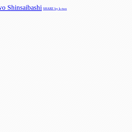
 Shinsaibashi
SHARE by k-two