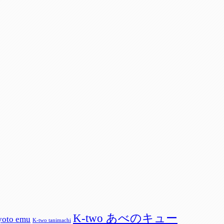
K-two あべのキュー
yoto emu
K-two tanimachi