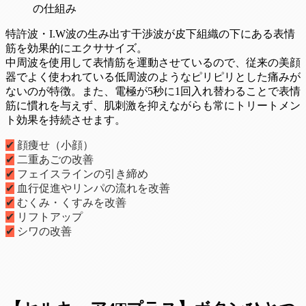
特許波・I.W波の生み出す干渉波が皮下組織の下にある表情
筋を効果的にエクササイズ。
中周波を使用して表情筋を運動させているので、従来の美顔
器でよく使われている低周波のようなピリピリとした痛みが
ないのが特徴。また、電極が5秒に1回入れ替わることで表情
筋に慣れを与えず、肌刺激を抑えながらも常にトリートメン
ト効果を持続させます。
✔
顔痩せ（小顔）
✔
二重あごの改善
✔
フェイスラインの引き締め
✔
血行促進やリンパの流れを改善
✔
むくみ・くすみを改善
✔
リフトアップ
✔
シワの改善