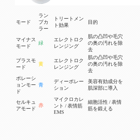
ラン
トリートメン
モード
プカ
目的
ト効果
ラー
肌の凸凹や毛穴
マイナス
エレクトロク
緑
の奥の汚れを除
モード
レンジング
去
肌の凸凹や毛穴
プラスモ
エレクトロク
黄
の奥の汚れを除
ード
レンジング
去
ポレーシ
ディーポレー
美容有効成分を
ョンモー
青
ション
肌深部に導入
ド
マイクロカレ
セルキュ
細胞活性 / 表情
赤
ント / 表情筋
アモード
筋を鍛える
EMS