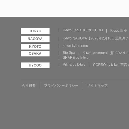
K-two Esola IKEBUKURO
K-two 銀座
K-two NAGOYA【2026年2月16日営業終
k-two kyoto emu
Bio Spa
K-two tanimachi（旧 CYAN k-
SHARE by k-two
Pilina by k-two
CORSO by k-two 
会社概要
プライバシーポリシー
サイトマップ