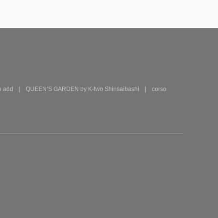
 add
QUEEN’S GARDEN by K-two Shinsaibashi
corso