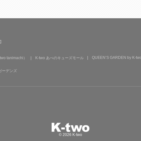
了】
QUEEN’S GARDEN by K-two
two tanimachi）
K-two あべのキューズモール
西宮ガーデンズ
© 2026 K-two