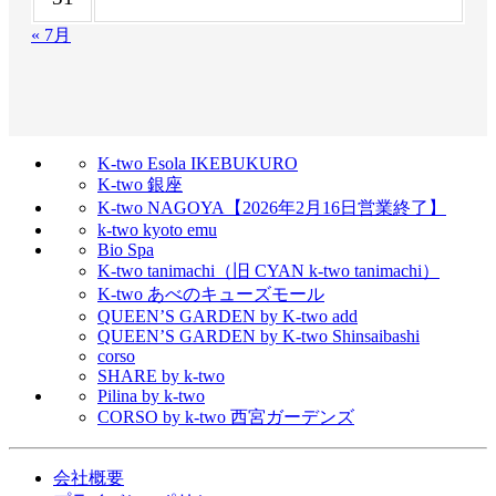
« 7月
K-two Esola IKEBUKURO
K-two 銀座
K-two NAGOYA【2026年2月16日営業終了】
k-two kyoto emu
Bio Spa
K-two tanimachi（旧 CYAN k-two tanimachi）
K-two あべのキューズモール
QUEEN’S GARDEN by K-two add
QUEEN’S GARDEN by K-two Shinsaibashi
corso
SHARE by k-two
Pilina by k-two
CORSO by k-two 西宮ガーデンズ
会社概要