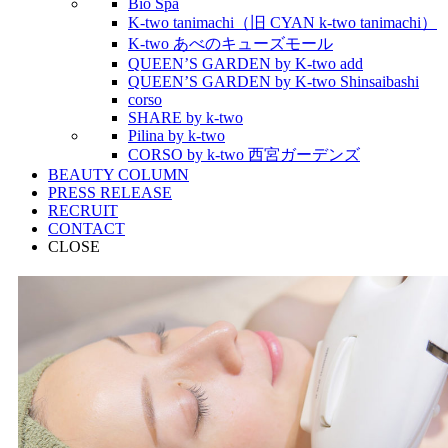
Bio Spa
K-two tanimachi（旧 CYAN k-two tanimachi）
K-two あべのキューズモール
QUEEN’S GARDEN by K-two add
QUEEN’S GARDEN by K-two Shinsaibashi
corso
SHARE by k-two
Pilina by k-two
CORSO by k-two 西宮ガーデンズ
BEAUTY COLUMN
PRESS RELEASE
RECRUIT
CONTACT
CLOSE