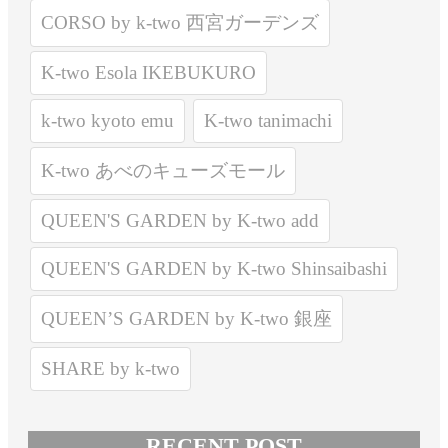
CORSO by k-two 西宮ガーデンズ
K-two Esola IKEBUKURO
k-two kyoto emu
K-two tanimachi
K-two あべのキューズモール
QUEEN'S GARDEN by K-two add
QUEEN'S GARDEN by K-two Shinsaibashi
QUEEN’S GARDEN by K-two 銀座
SHARE by k-two
RECENT POST