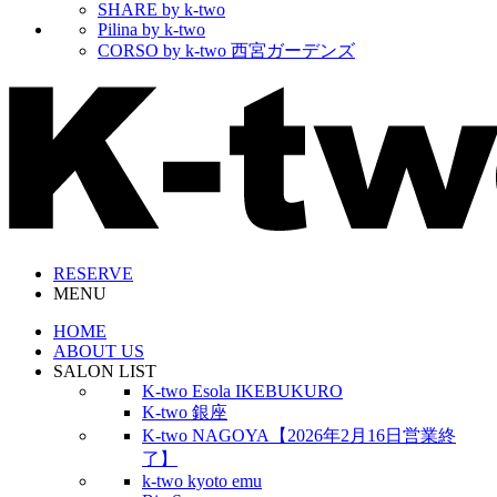
SHARE by k-two
Pilina by k-two
CORSO by k-two 西宮ガーデンズ
RESERVE
MENU
HOME
ABOUT US
SALON LIST
K-two Esola IKEBUKURO
K-two 銀座
K-two NAGOYA【2026年2月16日営業終
了】
k-two kyoto emu