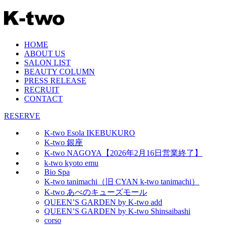
HOME
ABOUT US
SALON LIST
BEAUTY COLUMN
PRESS RELEASE
RECRUIT
CONTACT
RESERVE
K-two Esola IKEBUKURO
K-two 銀座
K-two NAGOYA【2026年2月16日営業終了】
k-two kyoto emu
Bio Spa
K-two tanimachi（旧 CYAN k-two tanimachi）
K-two あべのキューズモール
QUEEN’S GARDEN by K-two add
QUEEN’S GARDEN by K-two Shinsaibashi
corso